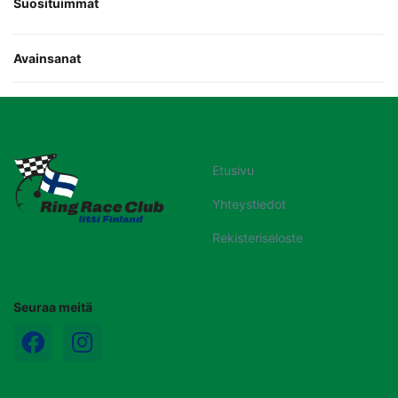
Suosituimmat
Avainsanat
Etusivu
Yhteystiedot
Rekisteriseloste
Seuraa meitä