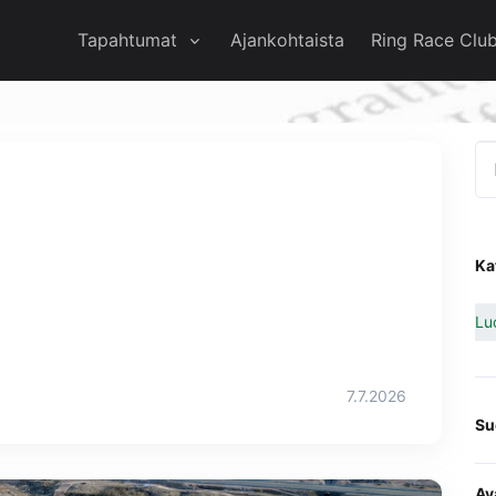
Tapahtumat
Ajankohtaista
Ring Race Clu
Ka
Lu
7.7.2026
Su
Av