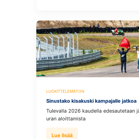
LUOKITTELEMATON
Sinustako kisakuski kampajalle jatkoa
Tulevalla 2026 kaudella edesautetaan jä
uran aloittamista
Lue lisää