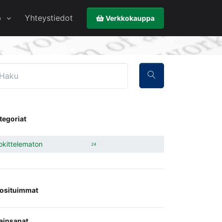
b
Yhteystiedot
Verkkokauppa
tegoriat
okittelematon
24
osituimmat
ainsanat