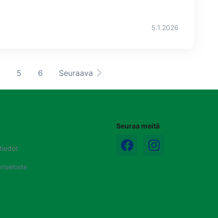
5.1.2026
nt)
(current)
(current)
(current)
Seuraava
5
6
Seuraava
Seuraa meitä
u
tiedot
riseloste