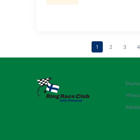
(current)
(current)
(curre
1
2
3
4
Etusiv
Yhteys
Rekiste