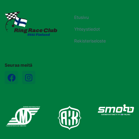
Etusivu
Yhteystiedot
Rekisteriseloste
Seuraa meitä