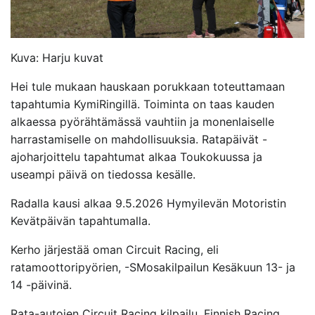
Kuva: Harju kuvat
Hei tule mukaan hauskaan porukkaan toteuttamaan
tapahtumia KymiRingillä. Toiminta on taas kauden
alkaessa pyörähtämässä vauhtiin ja monenlaiselle
harrastamiselle on mahdollisuuksia. Ratapäivät -
ajoharjoittelu tapahtumat alkaa Toukokuussa ja
useampi päivä on tiedossa kesälle.
Radalla kausi alkaa 9.5.2026 Hymyilevän Motoristin
Kevätpäivän tapahtumalla.
Kerho järjestää oman Circuit Racing, eli
ratamoottoripyörien, -SMosakilpailun Kesäkuun 13- ja
14 -päivinä.
Rata-autojen Circuit Racing kilpailu, Finnish Racing