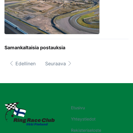
Samankaltaisia postauksia
Edellinen
Seuraava
Etusivu
Yhteystiedot
Rekisteriseloste