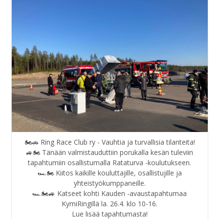
🏍️🚗 Ring Race Club ry - Vauhtia ja turvallisia tilanteita!
🚙🏍️ Tänään valmistauduttiin porukalla kesän tuleviin
tapahtumiin osallistumalla Rataturva -koulutukseen.
🏎️🏍️ Kiitos kaikille kouluttajille, osallistujille ja
yhteistyökumppaneille.
🏎️🏍️🚙 Katseet kohti Kauden -avaustapahtumaa
KymiRingillä la. 26.4. klo 10-16.
https://www.ringraceclub.fi/tapahtumat/ratapaivat/kauden