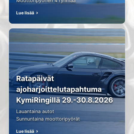
Moottoripyörien 4 ryhmää
Lue lisää
Ratapäivät
ajoharjoittelutapahtuma
KymiRingillä 29.-30.8.2026
Lauantaina autot
Sunnuntaina moottoripyörät
Lue lisää