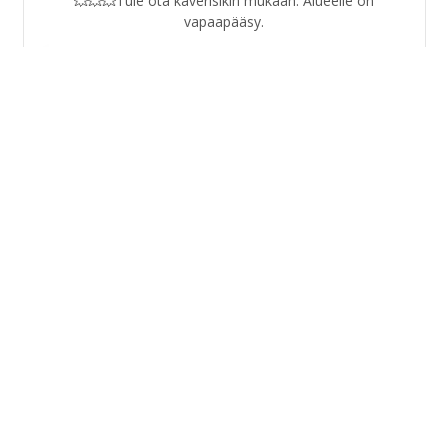
vapaapääsy.
Ring Race Club ry moottorikerho
@RingRaceClubrymoottorikerho
1 year ago
🏍️🚗 Ring Race Club ry - Vauhtia ja turvallisia tilanteita!
🚙🏍️ Tänään valmistauduttiin porukalla kesän tuleviin