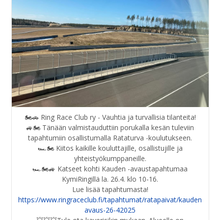
🏍️🚗 Ring Race Club ry - Vauhtia ja turvallisia tilanteita!
🚙🏍️ Tänään valmistauduttiin porukalla kesän tuleviin
tapahtumiin osallistumalla Rataturva -koulutukseen.
🏎️🏍️ Kiitos kaikille kouluttajille, osallistujille ja
yhteistyökumppaneille.
🏎️🏍️🚙 Katseet kohti Kauden -avaustapahtumaa
KymiRingillä la. 26.4. klo 10-16.
https://www.ringraceclub.fi/tapahtumat/ratapaivat/kauden
avaus-26-42025
💥💥💥Tule ota kaverisikin mukaan. Alueelle on