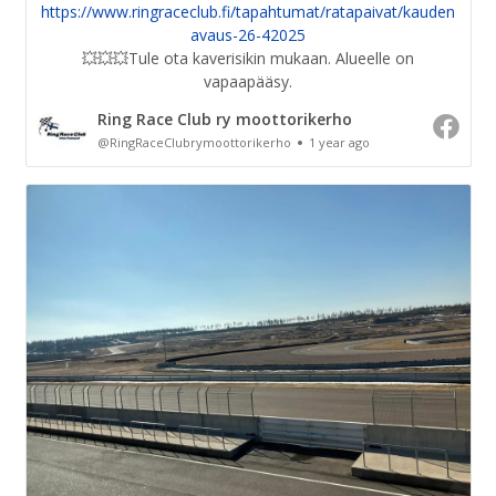
avaus-26-42025
💥💥💥Tule ota kaverisikin mukaan. Alueelle on
vapaapääsy.
Ring Race Club ry moottorikerho
@RingRaceClubrymoottorikerho
1 year ago