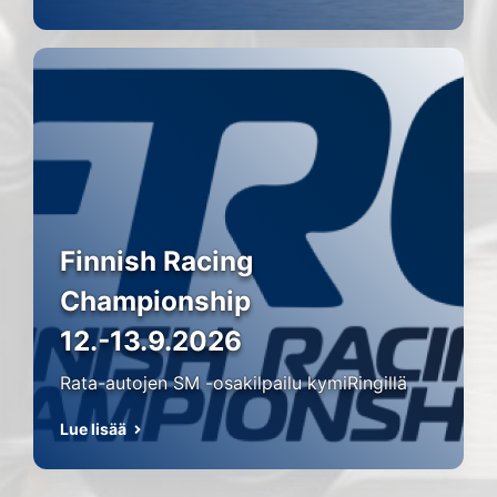
Finnish Racing
Championship
12.-13.9.2026
Rata-autojen SM -osakilpailu kymiRingillä
Lue lisää