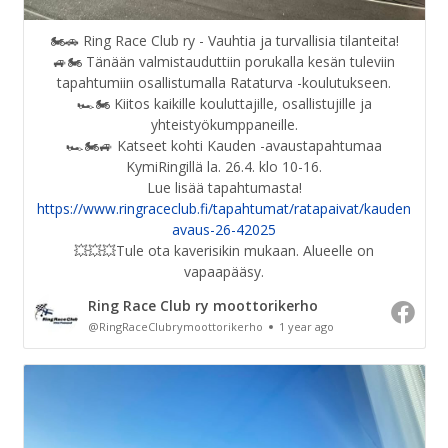
🏍️🚗 Ring Race Club ry - Vauhtia ja turvallisia tilanteita!
🚙🏍️ Tänään valmistauduttiin porukalla kesän tuleviin
tapahtumiin osallistumalla Rataturva -koulutukseen.
🏎️🏍️ Kiitos kaikille kouluttajille, osallistujille ja
yhteistyökumppaneille.
🏎️🏍️🚙 Katseet kohti Kauden -avaustapahtumaa
KymiRingillä la. 26.4. klo 10-16.
https://www.ringraceclub.fi/tapahtumat/ratapaivat/kauden
avaus-26-42025
💥💥💥Tule ota kaverisikin mukaan. Alueelle on
vapaapääsy.
Ring Race Club ry moottorikerho
@RingRaceClubrymoottorikerho
1 year ago