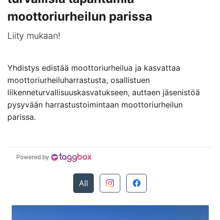
moottoriurheilun parissa
Liity mukaan!
Yhdistys edistää moottoriurheilua ja kasvattaa
moottoriurheiluharrastusta, osallistuen
liikenneturvallisuuskasvatukseen, auttaen jäsenistöä
pysyvään harrastustoimintaan moottoriurheilun
parissa.
Powered by
All