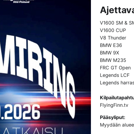
Ajettav
V1600 SM & S
V1600 CUP
V8 Thunder
BMW E36
BMW 9X
BMW M235
FRC GT Open
Legends LCF
Legends harra
Kilpailutapah
FlyingFinn.tv
Pääsyliput:
Myydään alueen