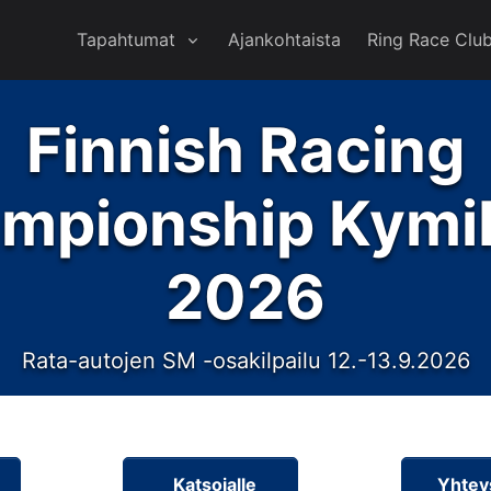
Tapahtumat
Ajankohtaista
Ring Race Clu
Finnish Racing
mpionship Kymi
2026
Rata-autojen SM -osakilpailu 12.-13.9.2026
Katsojalle
Yhtey