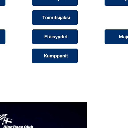
Toimitsijaksi
Etäisyydet
Maj
Kumppanit