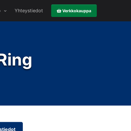
b
Yhteystiedot
Verkkokauppa
Ring
stiedot