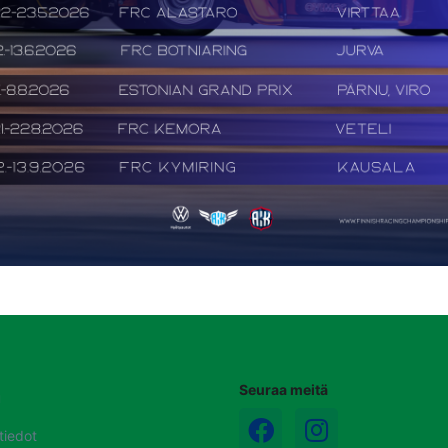
Seuraa meitä
u
tiedot