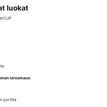
at luokat
M/CUP
ste
tuman streamaus:
 portilla