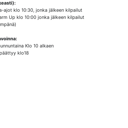
keasti):
-ajot klo 10:30, jonka jälkeen kilpailut
rm Up klo 10:00 jonka jälkeen kilpailut
empänä)
avoinna:
Sunnuntaina Klo 10 alkaen
 päättyy klo18