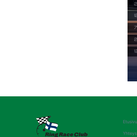
Etusiv
Yhteys