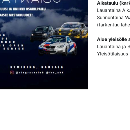
Aikataulu (kar
Lauantaina Aika
Sunnuntaina Wa
(tarkentuu läh
Alue yleisölle 
Lauantaina ja 
Yleisötilaisuus