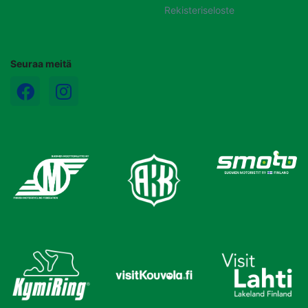
Rekisteriseloste
Seuraa meitä