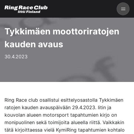
Tykkimäen moottoriratojen
kauden avaus
30.4.2023
Ring Race club osallistui esittelyosastolla Tykkimäen
ratojen kauden avauspäivään 29.4.2023. Iitin ja
kouvolan alueen motorsport tapahtumien kirjo on
monipuolinen sekä toimijoita alueella riittä. Vaikkakin
tätä kirjoittaessa vielä KymiRing tapahtumien kohtalo