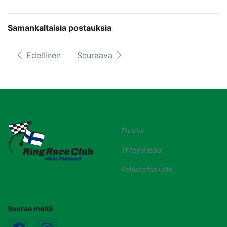
Samankaltaisia postauksia
Edellinen
Seuraava
Etusivu
Yhteystiedot
Rekisteriseloste
Seuraa meitä