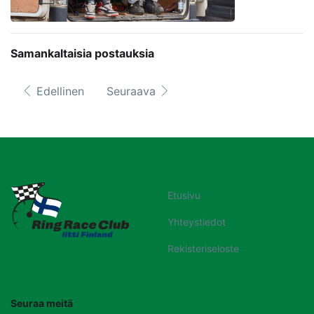
Samankaltaisia postauksia
Edellinen
Seuraava
Etusivu
Yhteystiedot
Rekisteriseloste
Seuraa meitä