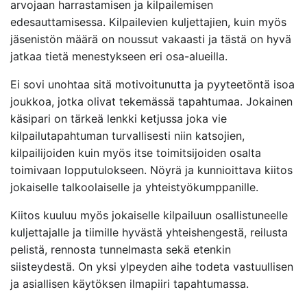
arvojaan harrastamisen ja kilpailemisen
edesauttamisessa. Kilpailevien kuljettajien, kuin myös
jäsenistön määrä on noussut vakaasti ja tästä on hyvä
jatkaa tietä menestykseen eri osa-alueilla.
Ei sovi unohtaa sitä motivoitunutta ja pyyteetöntä isoa
joukkoa, jotka olivat tekemässä tapahtumaa. Jokainen
käsipari on tärkeä lenkki ketjussa joka vie
kilpailutapahtuman turvallisesti niin katsojien,
kilpailijoiden kuin myös itse toimitsijoiden osalta
toimivaan lopputulokseen. Nöyrä ja kunnioittava kiitos
jokaiselle talkoolaiselle ja yhteistyökumppanille.
Kiitos kuuluu myös jokaiselle kilpailuun osallistuneelle
kuljettajalle ja tiimille hyvästä yhteishengestä, reilusta
pelistä, rennosta tunnelmasta sekä etenkin
siisteydestä. On yksi ylpeyden aihe todeta vastuullisen
ja asiallisen käytöksen ilmapiiri tapahtumassa.