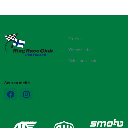
Etusivu
Yhteystiedot
Rekisteriseloste
Seuraa meitä