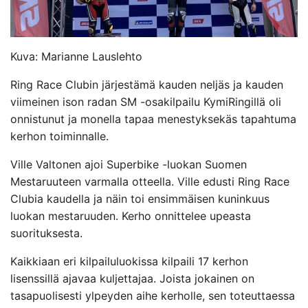
Kuva: Marianne Lauslehto
Ring Race Clubin järjestämä kauden neljäs ja kauden
viimeinen ison radan SM -osakilpailu KymiRingillä oli
onnistunut ja monella tapaa menestyksekäs tapahtuma
kerhon toiminnalle.
Ville Valtonen ajoi Superbike -luokan Suomen
Mestaruuteen varmalla otteella. Ville edusti Ring Race
Clubia kaudella ja näin toi ensimmäisen kuninkuus
luokan mestaruuden. Kerho onnittelee upeasta
suorituksesta.
Kaikkiaan eri kilpailuluokissa kilpaili 17 kerhon
lisenssillä ajavaa kuljettajaa. Joista jokainen on
tasapuolisesti ylpeyden aihe kerholle, sen toteuttaessa